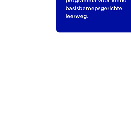
programma voor vmbo
basisberoepsgerichte
leerweg.