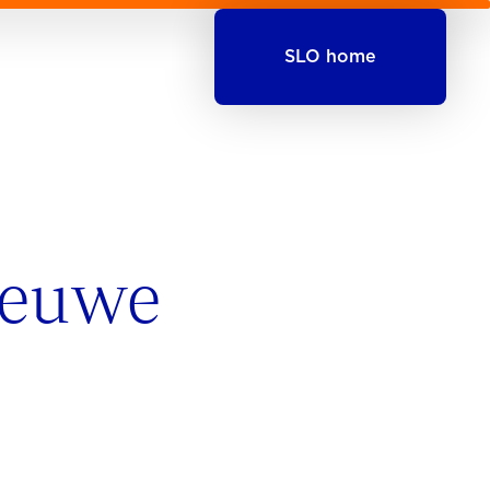
SLO home
ieuwe