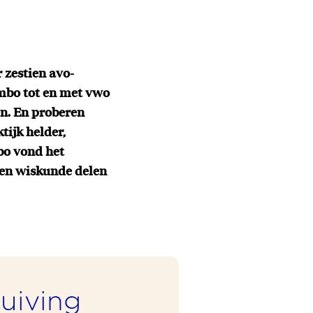
 zestien avo-
vmbo tot en met vwo
n. En proberen
tijk helder,
bo vond het
r en wiskunde delen
uiving