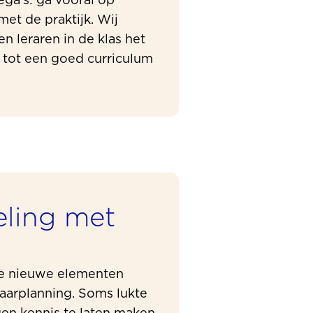
ega’s: ga vooral op
et de praktijk. Wij
en leraren in de klas het
om tot een goed curriculum
eling met
de nieuwe elementen
jaarplanning. Soms lukte