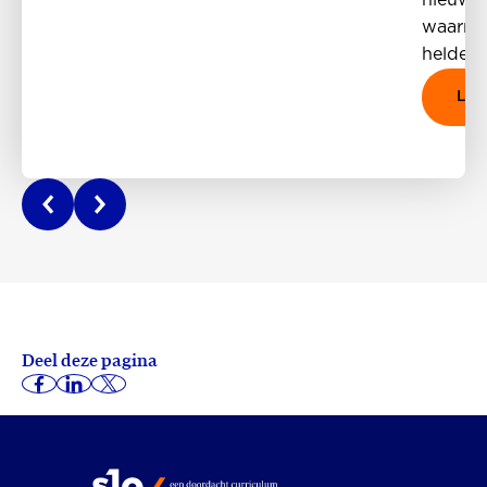
waarmee
helderh
Lees
Deel deze pagina