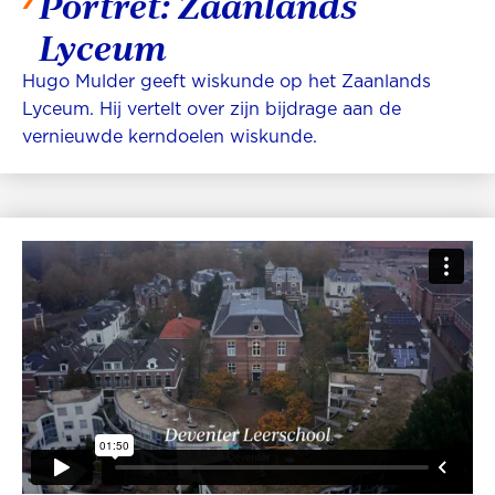
Portret: Zaanlands
Lyceum
Hugo Mulder geeft wiskunde op het Zaanlands
Lyceum. Hij vertelt over zijn bijdrage aan de
vernieuwde kerndoelen wiskunde.